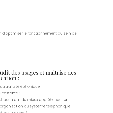
n d’optimiser le fonctionnement au sein de
audit des usages et maîtrise des
cation :
u trafic téléphonique ;
 existante ;
 chacun afin de mieux appréhender un
rganisation du système téléphonique :
ettre en place ?